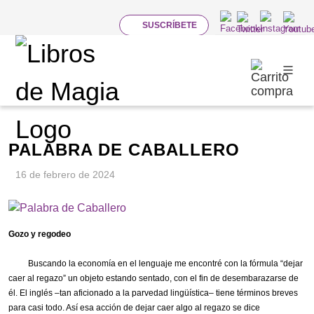
SUSCRÍBETE
PÁGINAS CLIC
Novedades y noticias
PALABRA DE CABALLERO
16 de febrero de 2024
G
ozo y regodeo
Buscando la economía en el lenguaje me encontré con la
fórmula
“dejar
caer al regazo” un objeto estando sentado
, con el fin de
desembarazarse de
él
. El inglés –tan aficionado a la parvedad lingüística– tiene términos breves
para casi todo. Así esa acción de dejar caer algo al regazo se dice