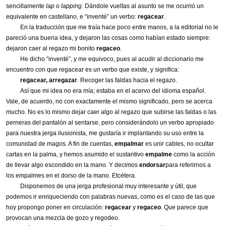
sencillamente
lap
o
lapping
. Dándole vueltas al asunto se me ocurrió un
equivalente en castellano, e “inventé” un verbo:
regacear
.
En la traducción que me traía hace poco entre manos, a la editorial no le
pareció una buena idea, y dejaron las cosas como habían estado siempre:
dejaron caer al regazo mi bonito
regaceo
.
He dicho “inventé”, y me equivoco, pues al acudir al diccionario me
encuentro con que regacear es un verbo que existe, y significa:
regacear, arregazar
. Recoger las faldas hacia el regazo.
Así que mi idea no era mía; estaba en el acervo del idioma español.
Vale, de acuerdo, no con exactamente el mismo significado, pero se acerca
mucho. No es lo mismo dejar caer algo al regazo que subirse las faldas o las
perneras del pantalón al sentarse, pero considerándolo un verbo apropiado
para nuestra jerga ilusionista, me gustaría ir implantando su uso entre la
comunidad de magos. A fin de cuentas,
empalmar
es unir cables, no ocultar
cartas en la palma, y hemos asumido el sustantivo
empalme
como la acción
de llevar algo escondido en la mano. Y decimos
endorsar
para referirnos a
los empalmes en el dorso de la mano
. Etcétera.
Disponemos de una jerga profesional muy interesante y útil, que
podemos ir enriqueciendo con palabras nuevas, como es el caso de las que
hoy propongo poner en circulación:
regacear
y
regaceo
. Que parece que
provocan una mezcla de gozo y regodeo.