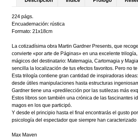
Descripción
Índice
Prólogo
Rese
224 págs.
Encuadernación: rústica
Formato: 21x18cm
La cotizadísima obra Martin Gardner Presents, que recog
convierte «por arte de Páginas» en una excelente trilogía,
mágicos del destinatario: Matemagia, Cartomagia y Magia
sencilla la localización de tus efectos favoritos. Pero no t
Esta trilogía contiene gran cantidad de inspiradoras ideas:
desde útiles manipulaciones hasta estructuras ingenio
Gardner tiene una «predilección por las sutilezas más exq
Estos libros son también una crónica de las fascinantes i
magos en los que participó.
Y desde el principio hasta el final encontrarás el gusto p
psicología del espectador que siempre han caracterizado 
Max Maven